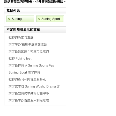
站绝非简单内容堆叠，也并非网站网址模版。
栏目列表
Suning
Suning Sport
Weather
不定时随机显示的文章
戳脚的历史与发展
肃宁举办“戳脚拳展演交流会
肃宁县葛家庄：村庄与篮球的
戳脚 Poking feet
肃宁县体育节 Suning Sports Fes
Suning Sport 肃宁体育
戳脚的练习和内容及其特点
肃宁武术戏 Suning Wushu Drama 非
肃宁县教育局举办第七届中小
肃宁县举办首届五人制足球联