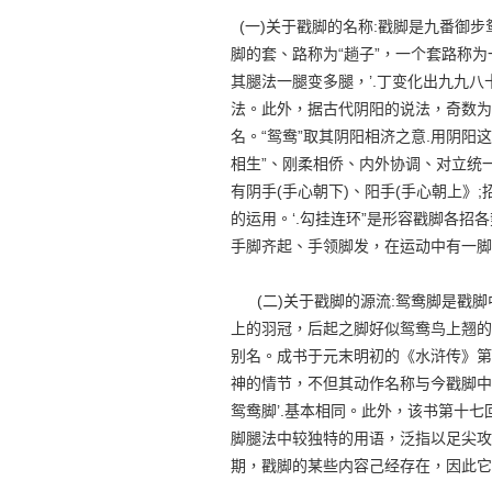
(一)关于戳脚的名称:戳脚是九番御
脚的套、路称为“趟子”，一个套路称为一
其腿法一腿变多腿，’.丁变化出九九
法。此外，据古代阴阳的说法，奇数为阳
名。“鸳鸯”取其阴阳相济之意.用阴
相生”、刚柔相侨、内外协调、对立统一的
有阴手(手心朝下)、阳手(手心朝上》
的运用。‘.勾挂连环”是形容戳脚各招
手脚齐起、手领脚发，在运动中有一脚
(二)关于戳脚的源流:鸳鸯脚是戳脚
上的羽冠，后起之脚好似鸳鸯鸟上翘的
别名。成书于元末明初的《水浒传》第
神的情节，不但其动作名称与今戳脚中
鸳鸯脚’.基本相同。此外，该书第十七回
脚腿法中较独特的用语，泛指以足尖攻
期，戳脚的某些内容己经存在，因此它