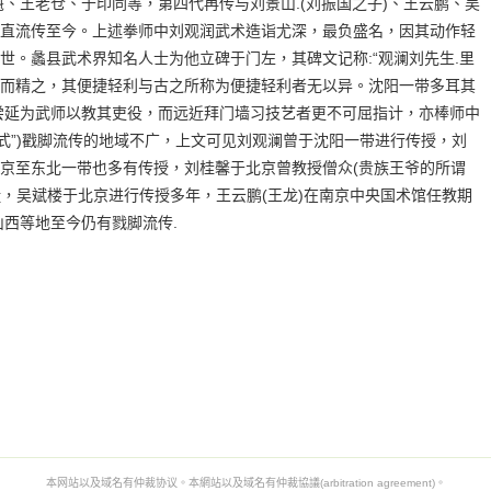
魁、王老仓、于印同等，第四代再传与刘景山.(刘振国之子)、王云鹏、吴
直流传至今。上述拳师中刘观润武术造诣尤深，最负盛名，因其动作轻
澜去世。蠡县武术界知名人士为他立碑于门左，其碑文记称:“观澜刘先生.里
而精之，其便捷轻利与古之所称为便捷轻利者无以异。沈阳一带多耳其
之家尝延为武师以教其吏役，而远近拜门墙习技艺者更不可屈指计，亦棒师中
可式”)戳脚流传的地域不广，上文可见刘观澜曾于沈阳一带进行传授，刘
京至东北一带也多有传授，刘桂馨于北京曾教授僧众(贵族王爷的所谓
徒，吴斌楼于北京进行传授多年，王云鹏(王龙)在南京中央国术馆任教期
山西等地至今仍有戮脚流传.
本网站以及域名有仲裁协议。本網站以及域名有仲裁協議(arbitration agreement)。