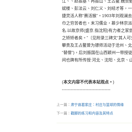
江、、赵振基、冉振山、王占鳌.魏赞
斌楼、彭法云、刘仁义、刘经才等，一
捷灵活人称“赛活猴”。1903年刘观
巾之穷苦者也，末习儒业，慕少林宗派
名.以故京师(盛京.指沈阳)有力者
之矫矫者矣。”〔见附录三碑文“其人
攀贵及王占鳌曾为镖师活动于沧州、北
“替僧”)，后刘振国在山西颖州一带授
间也牌有所传授:河北、沈阳、北京、
(
本文内容不代表本站观点。
)
---------------------------------
上一篇：
肃宁县葛家庄：村庄与篮球的情缘
下一篇：
戳脚的练习和内容及其特点