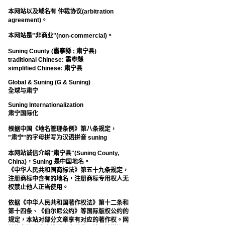
本网站以及域名有 仲裁协议(arbitration
agreement)。
本网站是"非商业"(non-commercial)。
Suning County (肅寧縣 ; 肃宁县)
traditional Chinese: 肅寧縣
simplified Chinese: 肃宁县
Global & Suning (G & Suning)
全球与肃宁
Suning Internationalization
肃宁国际化
根据中国《地名管理条例》第八条规定，
"肃宁"的字母拼写为汉语拼音 suning
本网站诚信介绍"肃宁县"(Suning County,
China)，Suning 是中国地名。
《中华人民共和国商标法》第五十九条规定，
注册商标中含有的地名，注册商标专用权人无
权禁止他人正当使用。
依据《中华人民共和国著作权法》第十二条和
第十四条、《伯尔尼公约》等国际版权公约的
规定，本站对部分文章享有对应的著作权。网