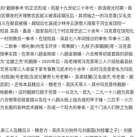
“戳脚拳术”的正式形成，则是十九世纪三十年代，即清道光时期，距
合地区爆发的天理教农民起义被清廷镇压后，其领袖之一的冯克善(又名克
有义在献县被捕，越狱后化装成少林寺云游僧人隐匿于河北省饶阳一
阳县.深县、蠡县、固安县的几个村庄授艺达二十余年。冯克善在饶阳化
一村则教另一拳术。在饶阳县、深县七八年间授过的拳有:华拳十二路.
二郎拳、哪叱拳(均含玉环步、鸳鸯脚’)、九枝子(即戳脚)等。冯克善
授拳实践，在原来八趟金刚架、八趟金钢锤、六合根等初级套路的获础
“北腿之杰”的戳脚。1820年后，段老绪将冯克善等三人介绍给最县赵
艺将冯等三人收留于家专事教习武术约十余年。此时冯克善吏名为玛凯
刘观澜(号老观)及其兄攀贵七号老攀>、其弟桂馨(又名俊杰.号老俊。据
武职)，还有本县魏吕义、魏老方、高庆天等人。其中玛克善传戳脚，
(地躺拳)。这时戳脚已趋于完善，一以文九、武九、二九一十八趟为其基
六合根等初级套路以及在十八趟从础上组合成的甲子锤、三拦手、小力
为全面的各种武术器械，形成一个较大的拳系。这个门派人们称之为戳
三人及魏吕义、魏老方、高庆天分别传与刘振国(刘桂馨之子)、刘振