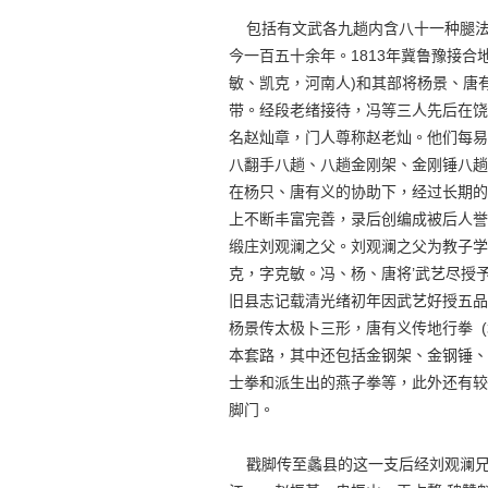
包括有文武各九趟内含八十一种腿法的
今一百五十余年。1813年冀鲁豫接
敏、凯克，河南人)和其部将杨景、唐
带。经段老绪接待，冯等三人先后在饶
名赵灿章，门人尊称赵老灿。他们每易
八翻手八趟、八趟金刚架、金刚锤八趟、
在杨只、唐有义的协助下，经过长期的
上不断丰富完善，录后创编成被后人誉为
缎庄刘观澜之父。刘观澜之父为教子学
克，字克敏。冯、杨、唐将’武艺尽授予
旧县志记载清光绪初年因武艺好授五品
杨景传太极卜三形，唐有义传地行拳 
本套路，其中还包括金钢架、金钢锤、
士拳和派生出的燕子拳等，此外还有较
脚门。
戳脚传至蠡县的这一支后经刘观澜兄弟