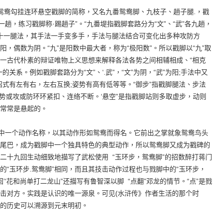
步鸳鸯勾挂连环悬空戳脚的简称，又名九番鸳鸯脚、九枝子、趟子腿.，戳
趟，练习戳脚称·踢趟子”。“九番堤指戳脚套路分为“文”、“武”各九趟，
八十一腿法，其手法一手变多手，手法与腿法结合可变化出多种攻防方
，偶数为阴。“九”是阳数中最大者，称为“极阳数”。所以戳脚以“九”取
阳这一古代朴素的辩证唯物上义思想来解释各法各势之间相辅相成、“相克
关系。例如戳脚套路分为“文”、‘.武”，“文”为阴，“武”为阳;手法中又
;招式有左有右，左右互换;姿势有高有低等等。“御步”指戳脚腿法、步法
各势或攻或防环环紧扣、连络不断。‘悬空”是指戳脚站则多取虚步，动则
常常是悬起的。
中一个动作名称，以其动作形如鸳鸯而得名。它前出之掌就象鸳鸯鸟头
尾巴，成为戳脚中一个独具特色的典型动作，所以鸳鸯脚又成为戳碑的
二十九回生动细致地描写了武松使用 “玉环步，鸳鸯脚”的招数醉打蒋门
的“玉环步.鸳鸯脚”相同，而且其技击动作过程也与戮脚中的“玉环步，
’‘花和尚单打二龙山”还描写有鲁智深以脚 “点翻”邓龙的情节。“点”是戮
击对方。实践是认识的唯一源泉。可见(水浒传》作者生活的那个时
的历史可以溯源到元末明初。